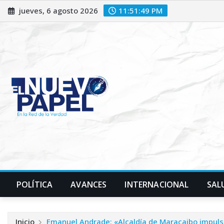
Saltar
jueves, 6 agosto 2026
11:51:51 PM
al
contenido
POLÍTICA
AVANCES
INTERNACIONAL
SAL
Inicio
Emanuel Andrade: «Alcaldía de Maracaibo impulsa