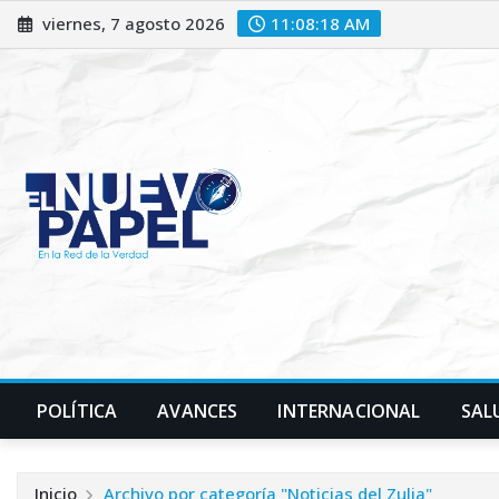
Saltar
viernes, 7 agosto 2026
11:08:20 AM
al
contenido
POLÍTICA
AVANCES
INTERNACIONAL
SAL
Inicio
Archivo por categoría "Noticias del Zulia"