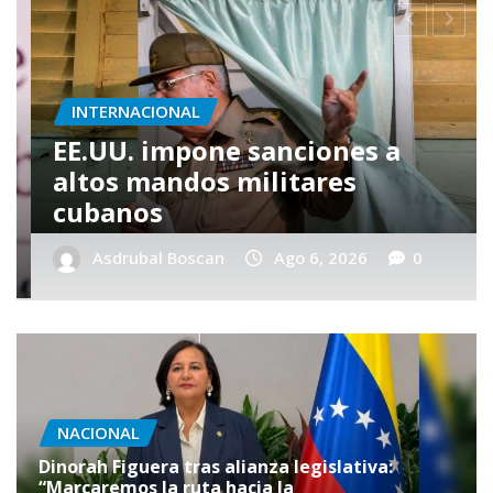
NACIONAL
El chavismo y la oposición
dicen que buscarán solución
pacífica y democrática a la
crisis [+Comunicado]
Asdrubal Boscan
Ago 6, 2026
0
NACIONAL
Dinorah Figuera tras alianza legislativa:
“Marcaremos la ruta hacia la