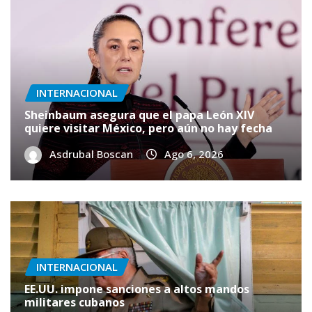
INTERNACIONAL
Sheinbaum asegura que el papa León XIV
quiere visitar México, pero aún no hay fecha
Asdrubal Boscan
Ago 6, 2026
INTERNACIONAL
EE.UU. impone sanciones a altos mandos
militares cubanos