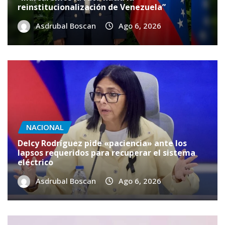
reinstitucionalización de Venezuela”
Asdrubal Boscan
Ago 6, 2026
NACIONAL
Delcy Rodríguez pide «paciencia» ante los
lapsos requeridos para recuperar el sistema
eléctrico
Asdrubal Boscan
Ago 6, 2026