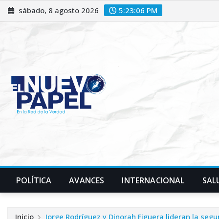
Saltar
sábado, 8 agosto 2026
5:23:08 PM
al
contenido
POLÍTICA
AVANCES
INTERNACIONAL
SAL
Inicio
Jorge Rodríguez y Dinorah Figuera lideran la seg