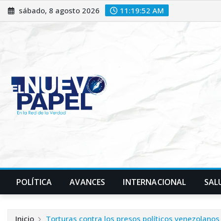
Saltar
sábado, 8 agosto 2026
11:19:53 AM
al
contenido
POLÍTICA
AVANCES
INTERNACIONAL
SAL
Inicio
Torturas contra los presos políticos venezolano