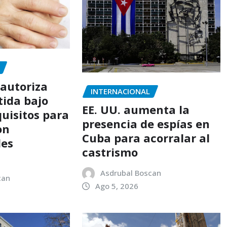
autoriza
INTERNACIONAL
tida bajo
EE. UU. aumenta la
quisitos para
presencia de espías en
on
Cuba para acorralar al
es
castrismo
Asdrubal Boscan
can
Ago 5, 2026