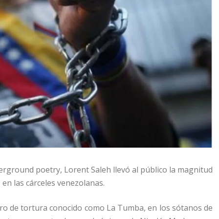
rground poetry, Lorent Saleh llevó al público la magnitud
s en las cárceles venezolanas.
ntro de tortura conocido como La Tumba, en los sótanos de