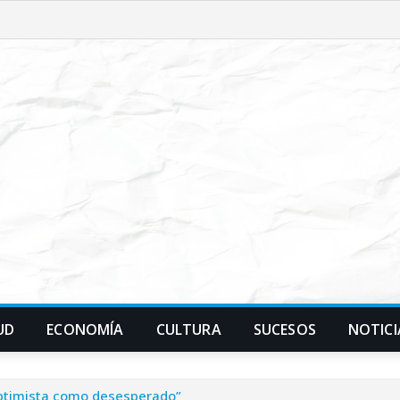
UD
ECONOMÍA
CULTURA
SUCESOS
NOTICI
optimista como desesperado”