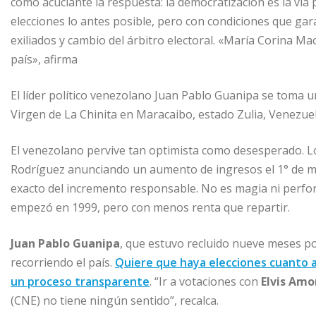
como acuciante la respuesta: la democratización es la vía 
elecciones lo antes posible, pero con condiciones que gara
exiliados y cambio del árbitro electoral. «María Corina Ma
país», afirma
El líder político venezolano Juan Pablo Guanipa se toma una
Virgen de La Chinita en Maracaibo, estado Zulia, Venezuel
El venezolano pervive tan optimista como desesperado. Lo
Rodríguez anunciando un aumento de ingresos el 1° de m
exacto del incremento responsable. No es magia ni perforac
empezó en 1999, pero con menos renta que repartir.
Juan Pablo Guanipa
, que estuvo recluido nueve meses po
recorriendo el país.
Quiere que haya elecciones cuanto a
un proceso transparente
. “Ir a votaciones con
Elvis Amo
(CNE) no tiene ningún sentido”, recalca.