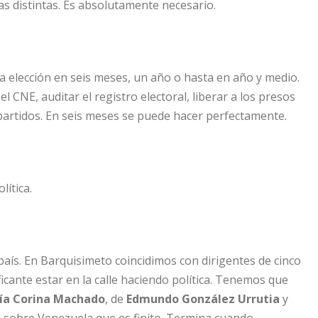
as distintas. Es absolutamente necesario.
elección en seis meses, un año o hasta en año y medio.
 CNE, auditar el registro electoral, liberar a los presos
os partidos. En seis meses se puede hacer perfectamente.
ítica.
aís. En Barquisimeto coincidimos con dirigentes de cinco
ficante estar en la calle haciendo política. Tenemos que
ía Corina Machado
, de
Edmundo González Urrutia
y
e sobre Venezuela que es finito. Termina cuando