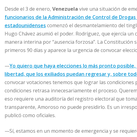
Desde el 3 de enero,
Venezuela
vive una situación de em
funcionarios de la Administración de Control de Drogas
estadounidenses
comenzó el desmantelamiento del tingla
Hugo Chávez asumió el poder. Rodríguez, que ejercía un c
manera interina por “ausencia forzosa”. La Constitución s
primeros 90 días y aparece la urgencia de convocar elecci
—
Yo quiero que haya elecciones lo más pronto posible,
libertad, que los exiliados puedan regresar y, sobre tod
convocar votaciones tenemos que lograr las condiciones pa
condiciones retrasa innecesariamente el proceso. Querem
eso requiere una auditoría del registro electoral que to
transparente, Amoroso no puede presidirlo. Es un irresp
publicó como oficiales.
—Sí, estamos en un momento de emergencia y se requiere