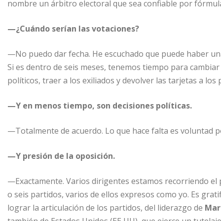
nombre un árbitro electoral que sea confiable por fórmul
—¿Cuándo serían las votaciones?
—No puedo dar fecha. He escuchado que puede haber una 
Si es dentro de seis meses, tenemos tiempo para cambiar el
políticos, traer a los exiliados y devolver las tarjetas a l
—Y en menos tiempo, son decisiones políticas.
—Totalmente de acuerdo. Lo que hace falta es voluntad pol
—Y presión de la oposición.
—Exactamente. Varios dirigentes estamos recorriendo el p
o seis partidos, varios de ellos expresos como yo. Es grati
lograr la articulación de los partidos, del liderazgo de
Mar
también de Estados Unidos (EE UU), que ejerce un tutelaj