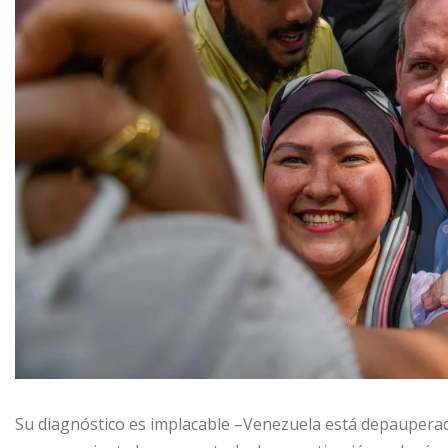
Su diagnóstico es implacable –Venezuela está depauperada