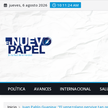
Saltar
jueves, 6 agosto 2026
10:11:26 AM
al
contenido
POLÍTICA
AVANCES
INTERNACIONAL
SAL
Inicio
Juan Pablo Guanipa: “El venezolano pervive tan 