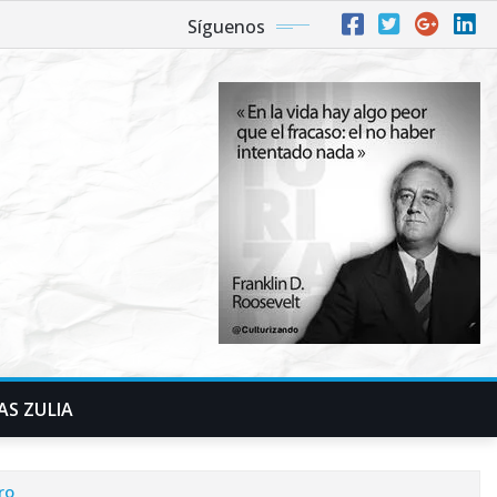
Síguenos
AS ZULIA
ro