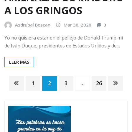
A LOS GRINGOS
Asdrubal Boscan
Mar 30, 2020
0
Yo no quisiera estar en el pellejo de Donald Trump, ni
de Iván Duque, presidentes de Estados Unidos y de…
LEER MÁS
Navegación
1
2
3
…
26
de
entradas