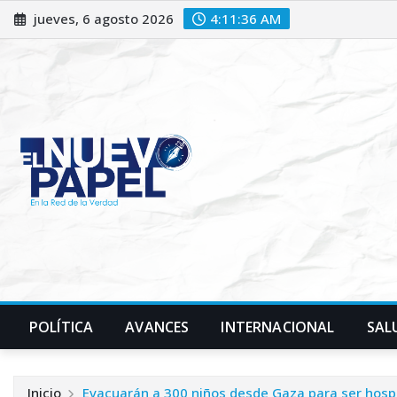
Saltar
jueves, 6 agosto 2026
4:11:37 AM
al
contenido
POLÍTICA
AVANCES
INTERNACIONAL
SAL
Inicio
Evacuarán a 300 niños desde Gaza para ser hospi