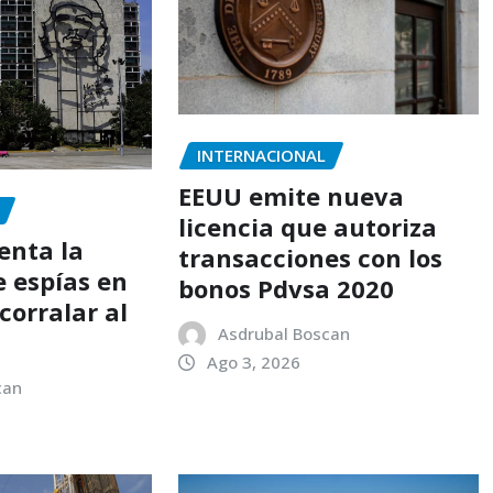
INTERNACIONAL
EEUU emite nueva
licencia que autoriza
enta la
transacciones con los
e espías en
bonos Pdvsa 2020
corralar al
Asdrubal Boscan
Ago 3, 2026
can