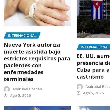
INTERNACIONAL
Nueva York autoriza
INTERNACIONAL
muerte asistida bajo
EE. UU. aum
estrictos requisitos para
presencia d
pacientes con
Cuba para a
enfermedades
castrismo
terminales
Asdrubal Bos
Asdrubal Boscan
Ago 5, 2026
Ago 5, 2026