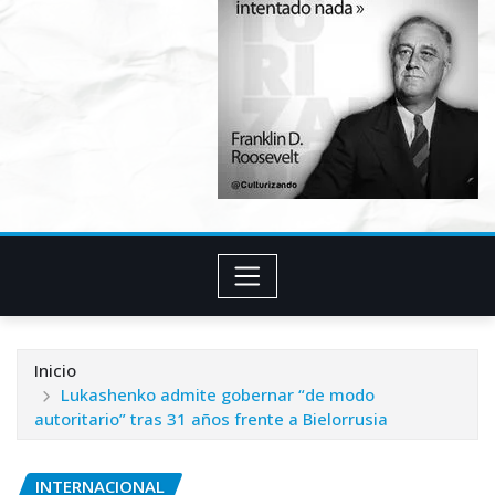
Inicio
Lukashenko admite gobernar “de modo
autoritario” tras 31 años frente a Bielorrusia
INTERNACIONAL