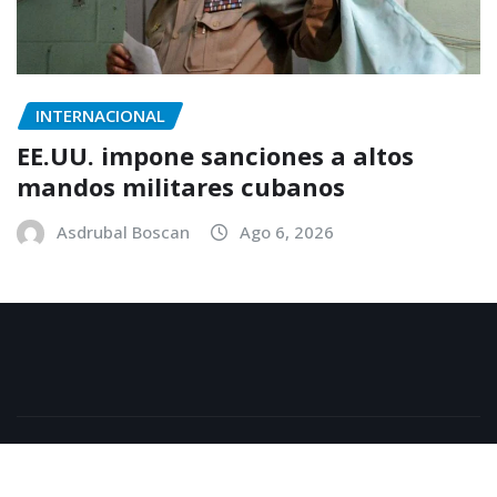
INTERNACIONAL
EE.UU. impone sanciones a altos
mandos militares cubanos
Asdrubal Boscan
Ago 6, 2026
Copyright © 2025 | Funciona con
WordPress
|
NewsExo
por
ThemeArile